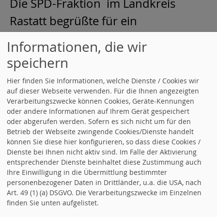
Die SPD-Fraktion im Landkreis
Rastatt begrüßte für ein
verlängertes Wochenende
Informationen, die wir
politische Freunde aus dem
speichern
finnischen Vantaa. Ein
Hier finden Sie Informationen, welche Dienste / Cookies wir
abwechslungsreiches und
auf dieser Webseite verwenden. Für die Ihnen angezeigten
Verarbeitungszwecke können Cookies, Geräte-Kennungen
informatives Programm erwartete
oder andere Informationen auf Ihrem Gerät gespeichert
oder abgerufen werden. Sofern es sich nicht um für den
die acht Mitglieder des
Betrieb der Webseite zwingende Cookies/Dienste handelt
Arbeitervereins Tikkurila.
können Sie diese hier konfigurieren, so dass diese Cookies /
Dienste bei Ihnen nicht aktiv sind. Im Falle der Aktivierung
entsprechender Dienste beinhaltet diese Zustimmung auch
weiterlesen
Ihre Einwilligung in die Übermittlung bestimmter
personenbezogener Daten in Drittländer, u.a. die USA, nach
14.05.2013
in
Fraktion
Art. 49 (1) (a) DSGVO. Die Verarbeitungszwecke im Einzelnen
finden Sie unten aufgelistet.