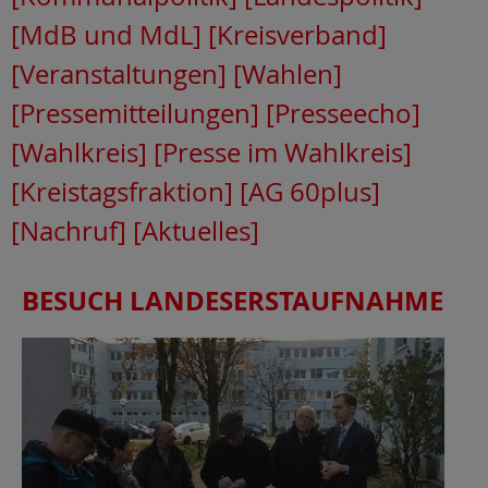
[MdB und MdL]
[Kreisverband]
[Veranstaltungen]
[Wahlen]
[Pressemitteilungen]
[Presseecho]
[Wahlkreis]
[Presse im Wahlkreis]
[Kreistagsfraktion]
[AG 60plus]
[Nachruf]
[Aktuelles]
BESUCH LANDESERSTAUFNAHME