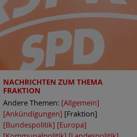
NACHRICHTEN ZUM THEMA
FRAKTION
Andere Themen:
[Allgemein]
[Ankündigungen]
[Fraktion]
[Bundespolitik]
[Europa]
[Kommunalpolitik]
[Landespolitik]